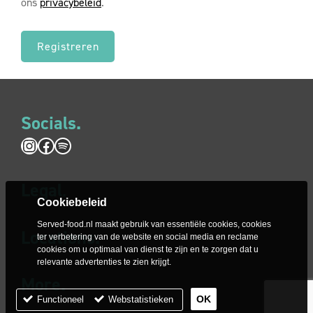
ons
privacybeleid
.
Save 10% when you subscribe to
Letterbox-friendly refills.
Registreren
Never run out again.
You’ve got better things to think about
Than keeping coffee in the cupboard.
Socials.
No fuss.
Change, skip or cancel your
Instagram
Facebook
Spotify
Subscription at any time.
Legal
.
Cookiebeleid
Register now
Served-food.nl maakt gebruik van essentiële cookies, cookies
Locations.
ter verbetering van de website en social media en reclame
cookies om u optimaal van dienst te zijn en te zorgen dat u
relevante advertenties te zien krijgt.
More.
Functioneel
Webstatistieken