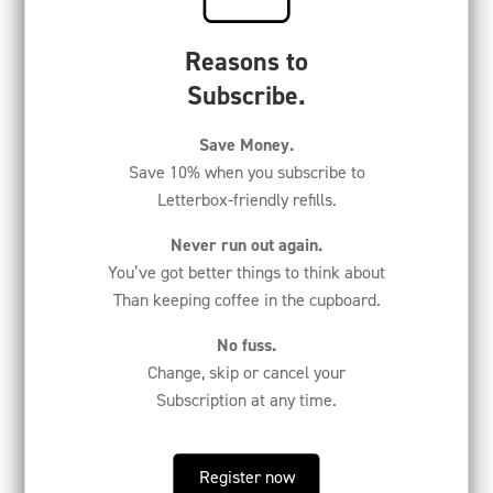
Reasons to
Subscribe.
Save Money.
Koffiebonen navulverpakking (2 x 227g).
Save 10% when you subscribe to
From
€
13,50
Letterbox-friendly refills.
View product
Never run out again.
You’ve got better things to think about
Than keeping coffee in the cupboard.
No fuss.
Change, skip or cancel your
Subscription at any time.
Register now