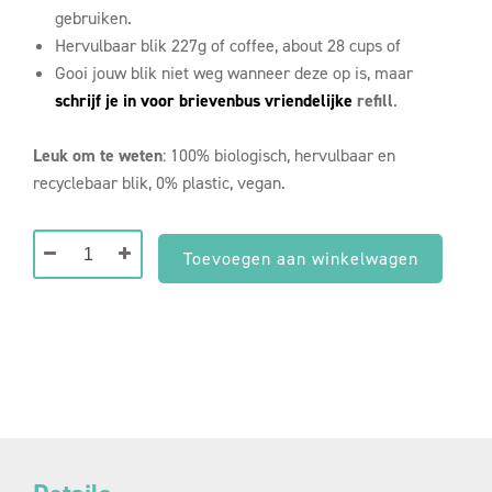
gebruiken.
Hervulbaar blik 227g of coffee, about 28 cups of
Gooi jouw blik niet weg wanneer deze op is, maar
schrijf je in voor brievenbus vriendelijke
refill
.
Leuk om te weten
: 100% biologisch, hervulbaar en
recyclebaar blik, 0% plastic, vegan.
Koffiebonen
Toevoegen aan winkelwagen
in
Blik
(227g)
aantal
Reasons to
Subscribe.
Save Money.